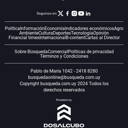
Seguinos en:
Política
Información
Economía
Indicadores económicos
Agro
Ambiente
Cultura
Deportes
Tecnología
Opinión
Financial times
Internacional
B-content
Cartas al Director
Sobre Búsqueda
Comercial
Políticas de privacidad
Términos y Condiciones
Pablo de María 1042 - 2418 8280
busquedaonline@busqueda.com.uy
Copyright busqueda.com.uy 2024 Todos los
derechos reservados