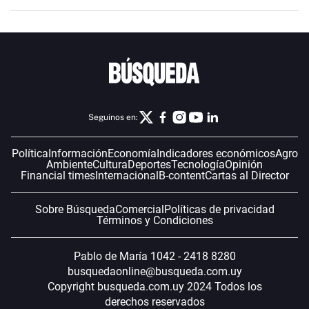
Seguinos en:
Política
Información
Economía
Indicadores económicos
Agro
Ambiente
Cultura
Deportes
Tecnología
Opinión
Financial times
Internacional
B-content
Cartas al Director
Sobre Búsqueda
Comercial
Políticas de privacidad
Términos y Condiciones
Pablo de María 1042 - 2418 8280
busquedaonline@busqueda.com.uy
Copyright busqueda.com.uy 2024 Todos los
derechos reservados