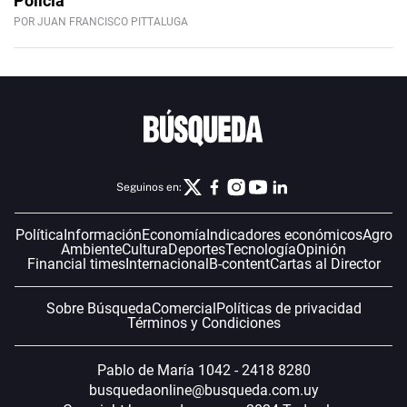
Policía
POR JUAN FRANCISCO PITTALUGA
Seguinos en:
Política
Información
Economía
Indicadores económicos
Agro
Ambiente
Cultura
Deportes
Tecnología
Opinión
Financial times
Internacional
B-content
Cartas al Director
Sobre Búsqueda
Comercial
Políticas de privacidad
Términos y Condiciones
Pablo de María 1042 - 2418 8280
busquedaonline@busqueda.com.uy