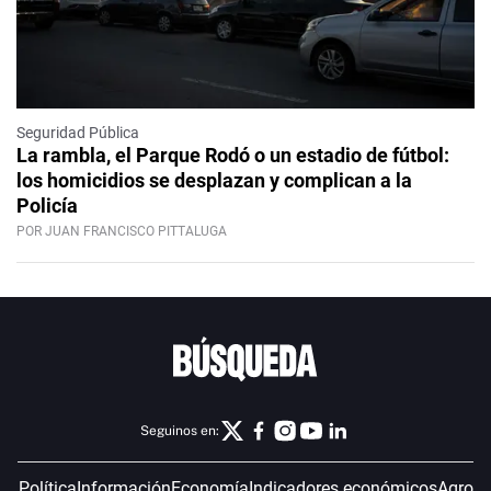
Seguridad Pública
La rambla, el Parque Rodó o un estadio de fútbol:
los homicidios se desplazan y complican a la
Policía
POR JUAN FRANCISCO PITTALUGA
Seguinos en:
Política
Información
Economía
Indicadores económicos
Agro