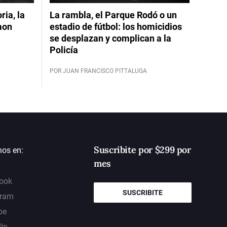
ia, la
La rambla, el Parque Rodó o un
mon
estadio de fútbol: los homicidios
se desplazan y complican a la
Policía
POR JUAN FRANCISCO PITTALUGA
Suscribite por $299 por
nos en:
mes
ook
SUSCRIBITE
gram
be
dIn