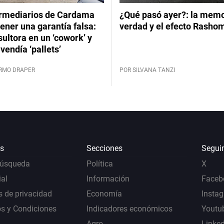
ermediarios de Cardama
¿Qué pasó ayer?: la memor
ener una garantía falsa:
verdad y el efecto Rasho
ultora en un ‘cowork’ y
vendía ‘pallets’
ERMO DRAPER
POR SILVANA TANZI
s
Secciones
Segui
Búsqueda
Política
X
al
Información
Faceb
s de privacidad
Economía
Insta
s y Condiciones
Indicadores económicos
Youtu
Agro
Linke