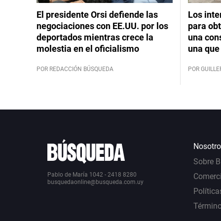
El presidente Orsi defiende las
Los int
negociaciones con EE.UU. por los
para obt
deportados mientras crece la
una cons
molestia en el oficialismo
una que 
POR REDACCIÓN BÚSQUEDA
POR GUILL
Nosotro
Sobre 
Pablo de María 1042 - 2418 8280
Comerci
busquedaonline@busqueda.com.uy
Política
Término