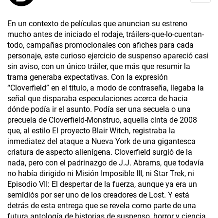
En un contexto de películas que anuncian su estreno
mucho antes de iniciado el rodaje, tráilers-que-lo-cuentan-
todo, campañas promocionales con afiches para cada
personaje, este curioso ejercicio de suspenso apareció casi
sin aviso, con un único tráiler, que más que resumir la
trama generaba expectativas. Con la expresión
“Cloverfield” en el título, a modo de contraseña, llegaba la
señal que disparaba especulaciones acerca de hacia
dónde podía ir el asunto. Podía ser una secuela o una
precuela de Cloverfield-Monstruo, aquella cinta de 2008
que, al estilo El proyecto Blair Witch, registraba la
inmediatez del ataque a Nueva York de una gigantesca
criatura de aspecto alienígena. Cloverfield surgió de la
nada, pero con el padrinazgo de J.J. Abrams, que todavía
no había dirigido ni Misión Imposible III, ni Star Trek, ni
Episodio VII: El despertar de la fuerza, aunque ya era un
semidiós por ser uno de los creadores de Lost. Y está
detrás de esta entrega que se revela como parte de una
futura antología de historias de suspenso, horror y ciencia