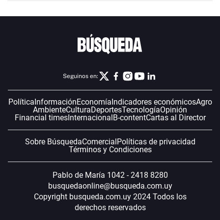
Seguinos en:
Política
Información
Economía
Indicadores económicos
Agro
Ambiente
Cultura
Deportes
Tecnología
Opinión
Financial times
Internacional
B-content
Cartas al Director
Sobre Búsqueda
Comercial
Políticas de privacidad
Términos y Condiciones
Pablo de María 1042 - 2418 8280
busquedaonline@busqueda.com.uy
Copyright busqueda.com.uy 2024 Todos los
derechos reservados