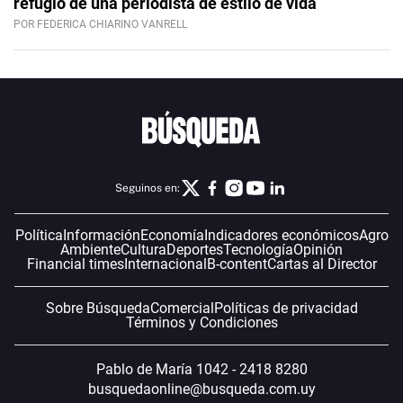
refugio de una periodista de estilo de vida
POR FEDERICA CHIARINO VANRELL
Seguinos en:
Política
Información
Economía
Indicadores económicos
Agro
Ambiente
Cultura
Deportes
Tecnología
Opinión
Financial times
Internacional
B-content
Cartas al Director
Sobre Búsqueda
Comercial
Políticas de privacidad
Términos y Condiciones
Pablo de María 1042 - 2418 8280
busquedaonline@busqueda.com.uy