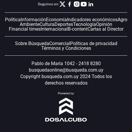
Seguinos en:
Política
Información
Economía
Indicadores económicos
Agro
Ambiente
Cultura
Deportes
Tecnología
Opinión
Financial times
Internacional
B-content
Cartas al Director
Sobre Búsqueda
Comercial
Políticas de privacidad
Términos y Condiciones
Pablo de María 1042 - 2418 8280
busquedaonline@busqueda.com.uy
Copyright busqueda.com.uy 2024 Todos los
derechos reservados