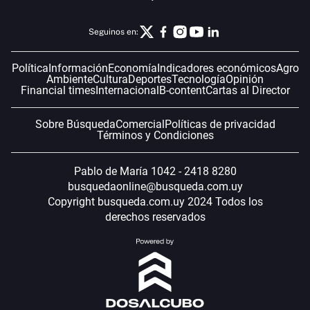
Seguinos en:
Política
Información
Economía
Indicadores económicos
Agro
Ambiente
Cultura
Deportes
Tecnología
Opinión
Financial times
Internacional
B-content
Cartas al Director
Sobre Búsqueda
Comercial
Políticas de privacidad
Términos y Condiciones
Pablo de María 1042 - 2418 8280
busquedaonline@busqueda.com.uy
Copyright busqueda.com.uy 2024 Todos los
derechos reservados