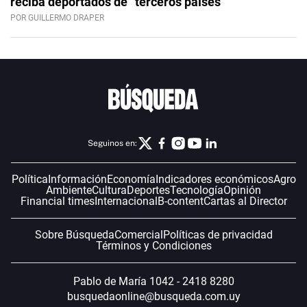
reciba deportados de “terceros países”
POR GUILLERMO DRAPER
Seguinos en:
Política
Información
Economía
Indicadores económicos
Agro
Ambiente
Cultura
Deportes
Tecnología
Opinión
Financial times
Internacional
B-content
Cartas al Director
Sobre Búsqueda
Comercial
Políticas de privacidad
Términos y Condiciones
Pablo de María 1042 - 2418 8280
busquedaonline@busqueda.com.uy