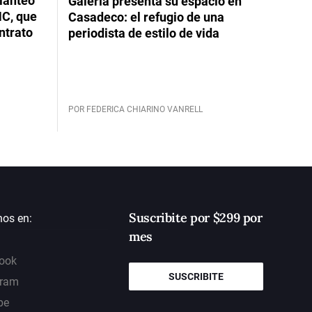
planteó
Galería presenta su espacio en
NC, que
Casadeco: el refugio de una
ntrato
periodista de estilo de vida
POR FEDERICA CHIARINO VANRELL
Suscribite por $299 por
nos en:
mes
ook
SUSCRIBITE
gram
be