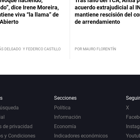
ivoqué haciendo,
Tras fallo del TCA, Antía 
do”, dice Irene Moreira,
acuerdo extrajudicial al I
iene viva “la llama” de
mantiene rescisión del co
Abierto
de arrendamiento
ÁS DELGADO
Y FEDERICO CASTILLO
POR MAURO FLORENTÍN
s
Secciones
Segui
Búsqueda
Política
X
al
Información
Faceb
s de privacidad
Economía
Insta
s y Condiciones
Indicadores económicos
Youtu