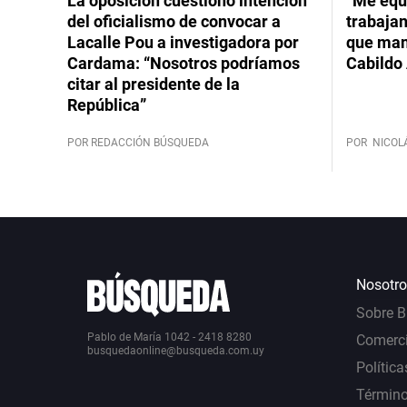
La oposición cuestionó intención
“Me equ
del oficialismo de convocar a
trabajan
Lacalle Pou a investigadora por
que mant
Cardama: “Nosotros podríamos
Cabildo 
citar al presidente de la
República”
POR REDACCIÓN BÚSQUEDA
POR
NICOL
Nosotro
Sobre 
Pablo de María 1042 - 2418 8280
Comerci
busquedaonline@busqueda.com.uy
Política
Término