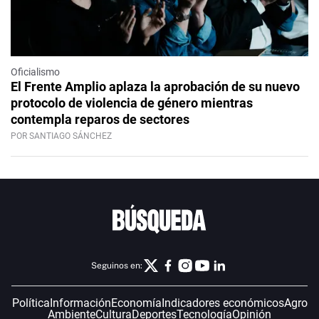
Oficialismo
El Frente Amplio aplaza la aprobación de su nuevo
protocolo de violencia de género mientras
contempla reparos de sectores
POR SANTIAGO SÁNCHEZ
Seguinos en:
Política
Información
Economía
Indicadores económicos
Agro
Ambiente
Cultura
Deportes
Tecnología
Opinión