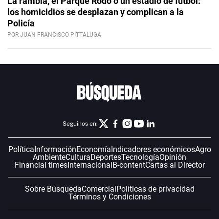
La rambla, el Parque Rodó o un estadio de fútbol:
los homicidios se desplazan y complican a la
Policía
POR JUAN FRANCISCO PITTALUGA
Seguinos en:
Política
Información
Economía
Indicadores económicos
Agro
Ambiente
Cultura
Deportes
Tecnología
Opinión
Financial times
Internacional
B-content
Cartas al Director
Sobre Búsqueda
Comercial
Políticas de privacidad
Términos y Condiciones