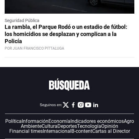
Seguridad Pública
La rambla, el Parque Rodó o un estadio de fútbol:
los homicidios se desplazan y complican a la
Policía
POR JUAN FRANCISCO PITTALUGA
Seguinos en:
Política
Información
Economía
Indicadores económicos
Agro
Ambiente
Cultura
Deportes
Tecnología
Opinión
Financial times
Internacional
B-content
Cartas al Director