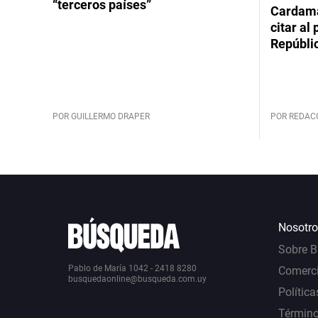
“terceros países”
Cardama
citar al
Repúbli
POR GUILLERMO DRAPER
POR REDAC
Nosotro
Sobre 
Pablo de María 1042 - 2418 8280
Comerci
busquedaonline@busqueda.com.uy
Política
Término