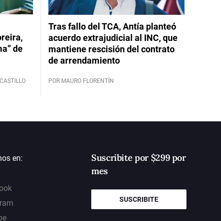
Tras fallo del TCA, Antía planteó
reira,
acuerdo extrajudicial al INC, que
ma” de
mantiene rescisión del contrato
de arrendamiento
CASTILLO
POR MAURO FLORENTÍN
Suscribite por $299 por
nos en:
mes
ook
SUSCRIBITE
gram
be