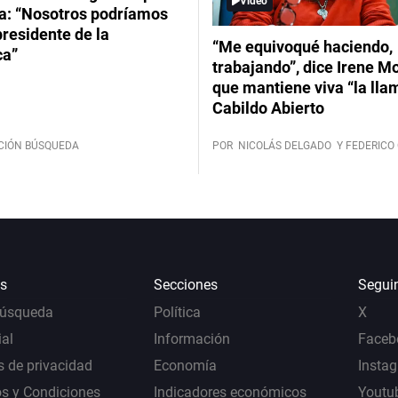
Video
: “Nosotros podríamos
 presidente de la
“Me equivoqué haciendo,
ca”
trabajando”, dice Irene Mo
que mantiene viva “la lla
Cabildo Abierto
CIÓN BÚSQUEDA
POR
NICOLÁS DELGADO
Y FEDERICO 
s
Secciones
Segui
Búsqueda
Política
X
al
Información
Faceb
s de privacidad
Economía
Insta
s y Condiciones
Indicadores económicos
Youtu