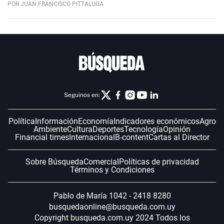
POR JUAN FRANCISCO PITTALUGA
Seguinos en:
Política
Información
Economía
Indicadores económicos
Agro
Ambiente
Cultura
Deportes
Tecnología
Opinión
Financial times
Internacional
B-content
Cartas al Director
Sobre Búsqueda
Comercial
Políticas de privacidad
Términos y Condiciones
Pablo de María 1042 - 2418 8280
busquedaonline@busqueda.com.uy
Copyright busqueda.com.uy 2024 Todos los