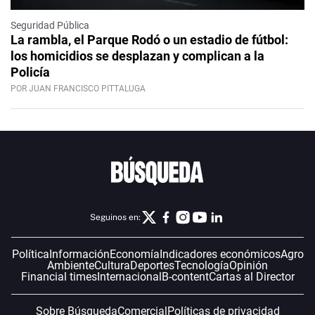
Seguridad Pública
La rambla, el Parque Rodó o un estadio de fútbol:
los homicidios se desplazan y complican a la
Policía
POR JUAN FRANCISCO PITTALUGA
Seguinos en:
Política
Información
Economía
Indicadores económicos
Agro
Ambiente
Cultura
Deportes
Tecnología
Opinión
Financial times
Internacional
B-content
Cartas al Director
Sobre Búsqueda
Comercial
Políticas de privacidad