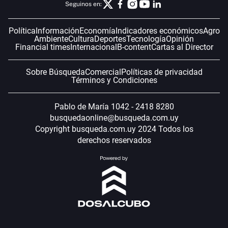
Seguinos en:
Política
Información
Economía
Indicadores económicos
Agro
Ambiente
Cultura
Deportes
Tecnología
Opinión
Financial times
Internacional
B-content
Cartas al Director
Sobre Búsqueda
Comercial
Políticas de privacidad
Términos y Condiciones
Pablo de María 1042 - 2418 8280
busquedaonline@busqueda.com.uy
Copyright busqueda.com.uy 2024 Todos los
derechos reservados