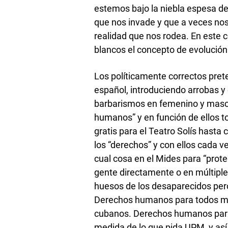
estemos bajo la niebla espesa de 
que nos invade y que a veces no
realidad que nos rodea. En este c
blancos el concepto de evolución 
Los políticamente correctos pret
español, introduciendo arrobas y
barbarismos en femenino y mascul
humanos” y en función de ellos t
gratis para el Teatro Solís hasta
los “derechos” y con ellos cada v
cual cosa en el Mides para “prote
gente directamente o en múltip
huesos de los desaparecidos pero
Derechos humanos para todos me
cubanos. Derechos humanos para l
medida de lo que pida UPM, y as