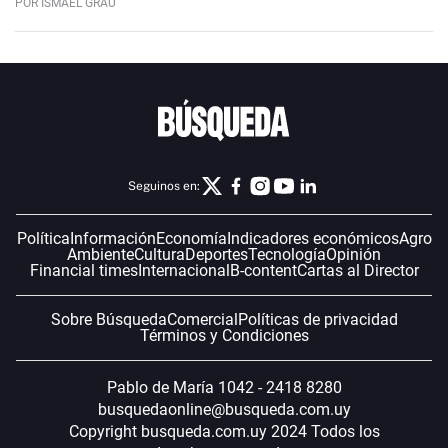
POR ISMAEL GRAU
Seguinos en:
Política
Información
Economía
Indicadores económicos
Agro
Ambiente
Cultura
Deportes
Tecnología
Opinión
Financial times
Internacional
B-content
Cartas al Director
Sobre Búsqueda
Comercial
Políticas de privacidad
Términos y Condiciones
Pablo de María 1042 - 2418 8280
busquedaonline@busqueda.com.uy
Copyright busqueda.com.uy 2024 Todos los