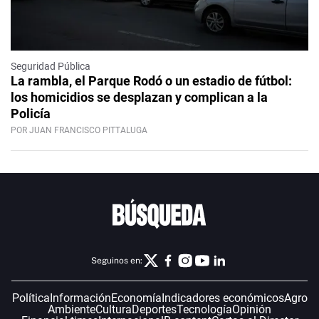
Seguridad Pública
La rambla, el Parque Rodó o un estadio de fútbol:
los homicidios se desplazan y complican a la
Policía
POR JUAN FRANCISCO PITTALUGA
Seguinos en:
Política
Información
Economía
Indicadores económicos
Agro
Ambiente
Cultura
Deportes
Tecnología
Opinión