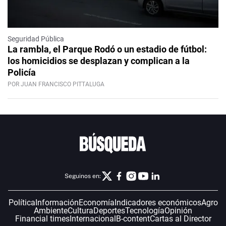
Seguridad Pública
La rambla, el Parque Rodó o un estadio de fútbol:
los homicidios se desplazan y complican a la
Policía
POR JUAN FRANCISCO PITTALUGA
Seguinos en:
Política
Información
Economía
Indicadores económicos
Agro
Ambiente
Cultura
Deportes
Tecnología
Opinión
Financial times
Internacional
B-content
Cartas al Director