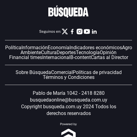
Seguinos en:
Política
Información
Economía
Indicadores económicos
Agro
Ambiente
Cultura
Deportes
Tecnología
Opinión
Financial times
Internacional
B-content
Cartas al Director
Sobre Búsqueda
Comercial
Políticas de privacidad
Términos y Condiciones
Pablo de María 1042 - 2418 8280
busquedaonline@busqueda.com.uy
Copyright busqueda.com.uy 2024 Todos los
derechos reservados