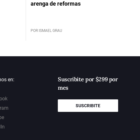
arenga de reformas
POR ISMAEL GRAU
Suscribite por $299 por
nos en:
mes
ook
SUSCRIBITE
gram
be
dIn