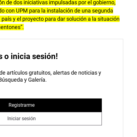
ón de dos iniciativas impulsadas por el gobierno,
erdo con UPM para la instalación de una segunda
 país y el proyecto para dar solución a la situación
uentones”.
s o inicia sesión!
 artículos gratuitos, alertas de noticias y
 Búsqueda y Galería.
Registrarme
Iniciar sesión