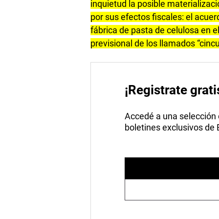
inquietud la posible materializaci
por sus efectos fiscales: el acu
fábrica de pasta de celulosa en el
previsional de los llamados “cinc
¡Registrate grati
Accedé a una selección de
boletines exclusivos de