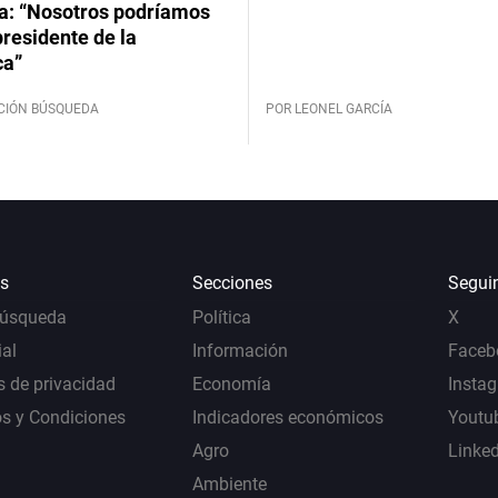
: “Nosotros podríamos
 presidente de la
ca”
CIÓN BÚSQUEDA
POR LEONEL GARCÍA
s
Secciones
Segui
Búsqueda
Política
X
al
Información
Faceb
s de privacidad
Economía
Insta
s y Condiciones
Indicadores económicos
Youtu
Agro
Linke
Ambiente