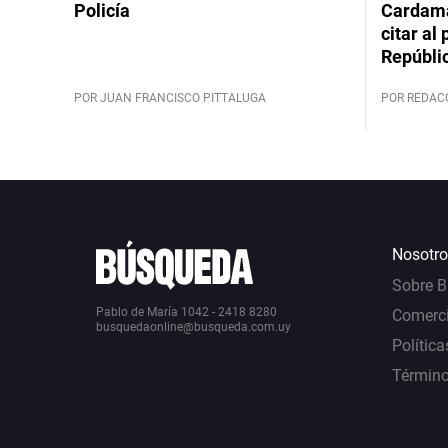
Policía
Cardama
citar al
Repúbli
POR JUAN FRANCISCO PITTALUGA
POR REDAC
Nosotro
Sobre 
Pablo de María 1042 - 2418 8280
Comerci
busquedaonline@busqueda.com.uy
Política
Término