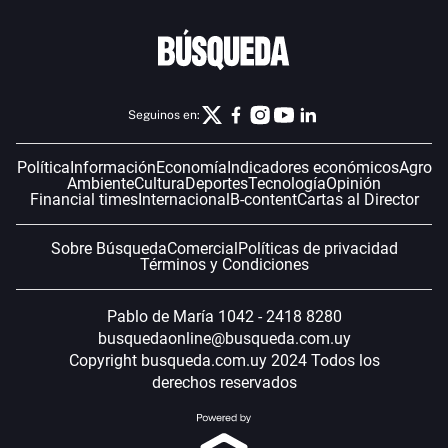
Seguinos en:
Política
Información
Economía
Indicadores económicos
Agro
Ambiente
Cultura
Deportes
Tecnología
Opinión
Financial times
Internacional
B-content
Cartas al Director
Sobre Búsqueda
Comercial
Políticas de privacidad
Términos y Condiciones
Pablo de María 1042 - 2418 8280
busquedaonline@busqueda.com.uy
Copyright busqueda.com.uy 2024 Todos los
derechos reservados