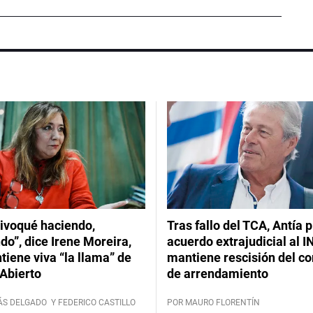
ivoqué haciendo,
Tras fallo del TCA, Antía 
do”, dice Irene Moreira,
acuerdo extrajudicial al I
iene viva “la llama” de
mantiene rescisión del co
Abierto
de arrendamiento
ÁS DELGADO
Y FEDERICO CASTILLO
POR MAURO FLORENTÍN