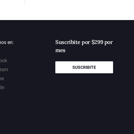
Suscribite por $299 por
nos en:
mes
ook
SUSCRIBITE
gram
be
dIn