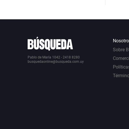
Nosotro
Sobre 
Pablo de María 1042 - 2418 8280
Comerci
busquedaonline@busqueda.com.uy
Política
Término