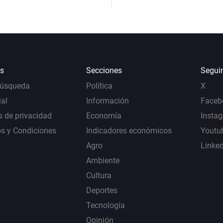
s
Secciones
Segui
Búsqueda
Política
X
al
Información
Faceb
s de privacidad
Economía
Insta
s y Condiciones
Indicadores económicos
Youtu
Agro
Linke
Ambiente
Cultura
Deportes
Tecnología
Opinión