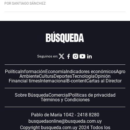
POR SANTIAGO SÁNCHEZ
Seguinos en:
Política
Información
Economía
Indicadores económicos
Agro
Ambiente
Cultura
Deportes
Tecnología
Opinión
Financial times
Internacional
B-content
Cartas al Director
Sobre Búsqueda
Comercial
Políticas de privacidad
Términos y Condiciones
Pablo de María 1042 - 2418 8280
busquedaonline@busqueda.com.uy
Copyright busqueda.com.uy 2024 Todos los