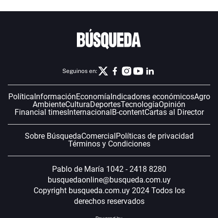
Seguinos en:
Política
Información
Economía
Indicadores económicos
Agro
Ambiente
Cultura
Deportes
Tecnología
Opinión
Financial times
Internacional
B-content
Cartas al Director
Sobre Búsqueda
Comercial
Políticas de privacidad
Términos y Condiciones
Pablo de María 1042 - 2418 8280
busquedaonline@busqueda.com.uy
Copyright busqueda.com.uy 2024 Todos los
derechos reservados