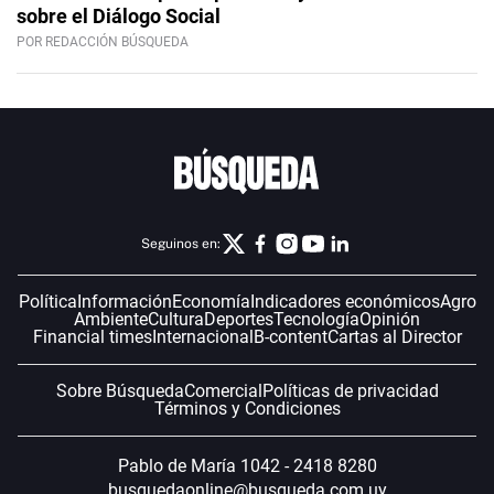
sobre el Diálogo Social
POR REDACCIÓN BÚSQUEDA
Seguinos en:
Política
Información
Economía
Indicadores económicos
Agro
Ambiente
Cultura
Deportes
Tecnología
Opinión
Financial times
Internacional
B-content
Cartas al Director
Sobre Búsqueda
Comercial
Políticas de privacidad
Términos y Condiciones
Pablo de María 1042 - 2418 8280
busquedaonline@busqueda.com.uy