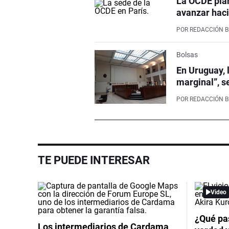
La OCDE pla
avanzar haci
POR
REDACCIÓN 
Bolsas
En Uruguay, 
marginal”, s
POR
REDACCIÓN 
TE PUEDE INTERESAR
Video
¿Qué pas
Los intermediarios de Cardama