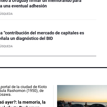
nteó a Uruguay firmar un memorando para
a una eventual adhesión
BÚSQUEDA
la “contribución del mercado de capitales es
eñala un diagnóstico del BID
BÚSQUEDA
ó ayer?: la memoria, la