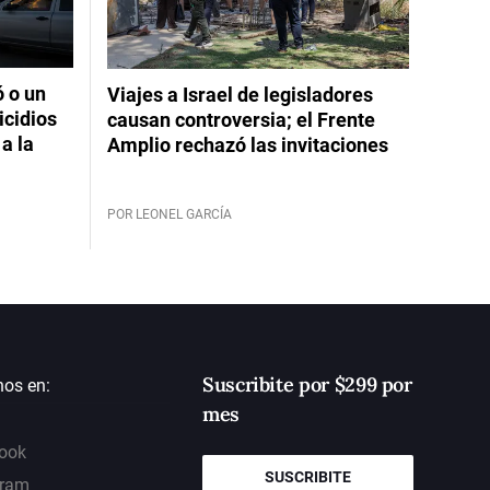
ó o un
Viajes a Israel de legisladores
icidios
causan controversia; el Frente
a la
Amplio rechazó las invitaciones
POR LEONEL GARCÍA
Suscribite por $299 por
nos en:
mes
ook
SUSCRIBITE
gram