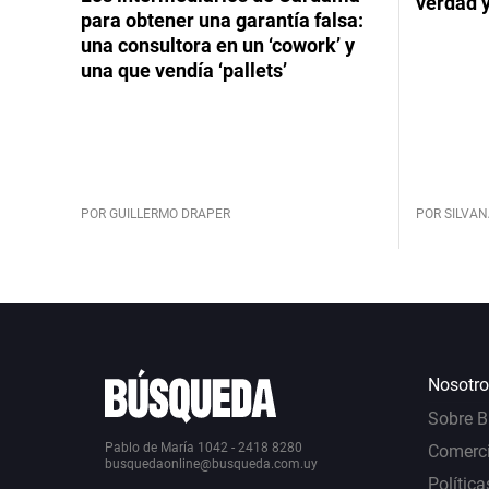
verdad 
para obtener una garantía falsa:
una consultora en un ‘cowork’ y
una que vendía ‘pallets’
POR GUILLERMO DRAPER
POR SILVAN
Nosotro
Sobre 
Pablo de María 1042 - 2418 8280
Comerci
busquedaonline@busqueda.com.uy
Política