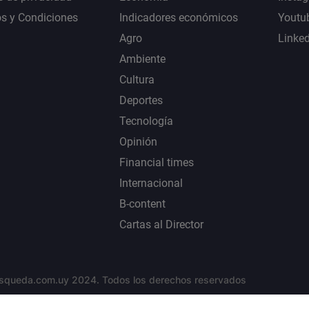
s y Condiciones
Indicadores económicos
Youtu
Agro
Linke
Ambiente
Cultura
Deportes
Tecnología
Opinión
Financial times
Internacional
B-content
Cartas al Director
squeda.com.uy 2024. Todos los derechos reservados