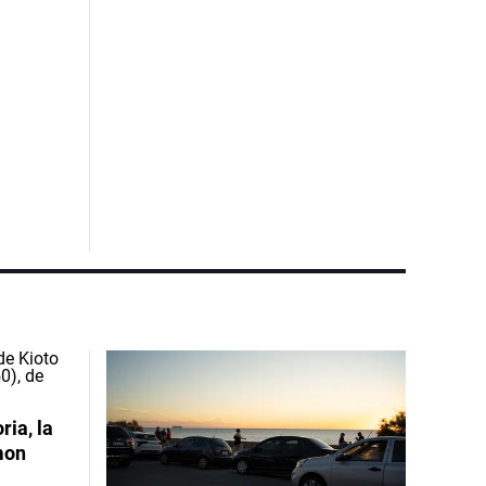
ia, la
mon