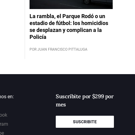
La rambla, el Parque Rodó o un
estadio de fútbol: los homicidios
se desplazan y complican a la
Policía
POR JUAN FRANCISCO PITTALUGA
Suscribite por $299 por
nos en:
mes
ook
SUSCRIBITE
gram
be