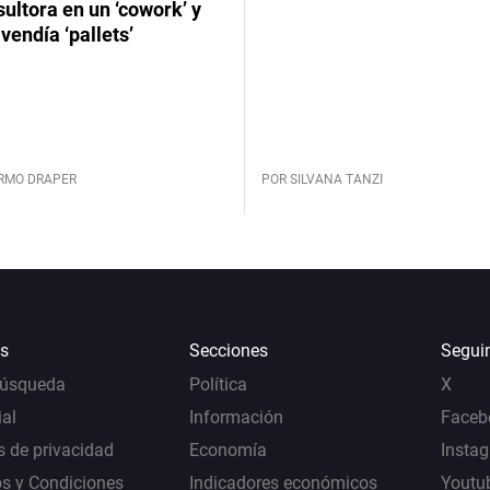
ultora en un ‘cowork’ y
vendía ‘pallets’
ERMO DRAPER
POR SILVANA TANZI
s
Secciones
Segui
Búsqueda
Política
X
al
Información
Faceb
s de privacidad
Economía
Insta
s y Condiciones
Indicadores económicos
Youtu