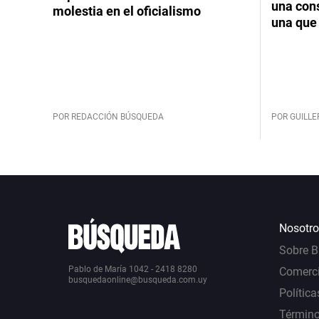
una cons
molestia en el oficialismo
una que 
POR REDACCIÓN BÚSQUEDA
POR GUILL
Nosotro
Sobre 
Pablo de María 1042 - 2418 8280
Comerci
busquedaonline@busqueda.com.uy
Política
Término