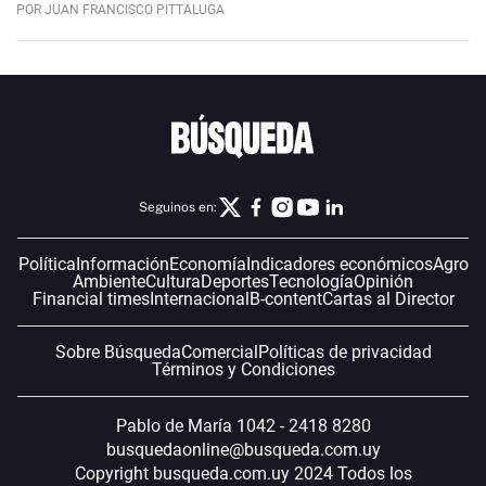
POR JUAN FRANCISCO PITTALUGA
Seguinos en:
Política
Información
Economía
Indicadores económicos
Agro
Ambiente
Cultura
Deportes
Tecnología
Opinión
Financial times
Internacional
B-content
Cartas al Director
Sobre Búsqueda
Comercial
Políticas de privacidad
Términos y Condiciones
Pablo de María 1042 - 2418 8280
busquedaonline@busqueda.com.uy
Copyright busqueda.com.uy 2024 Todos los