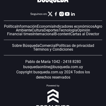
Seguinos en:
Política
Información
Economía
Indicadores económicos
Agro
Ambiente
Cultura
Deportes
Tecnología
Opinión
Financial times
Internacional
B-content
Cartas al Director
Sobre Búsqueda
Comercial
Políticas de privacidad
Términos y Condiciones
Pablo de María 1042 - 2418 8280
busquedaonline@busqueda.com.uy
Copyright busqueda.com.uy 2024 Todos los
derechos reservados