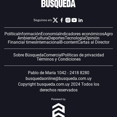
Seguinos en:
Política
Información
Economía
Indicadores económicos
Agro
Ambiente
Cultura
Deportes
Tecnología
Opinión
Financial times
Internacional
B-content
Cartas al Director
Sobre Búsqueda
Comercial
Políticas de privacidad
Términos y Condiciones
Pablo de María 1042 - 2418 8280
busquedaonline@busqueda.com.uy
Copyright busqueda.com.uy 2024 Todos los
derechos reservados