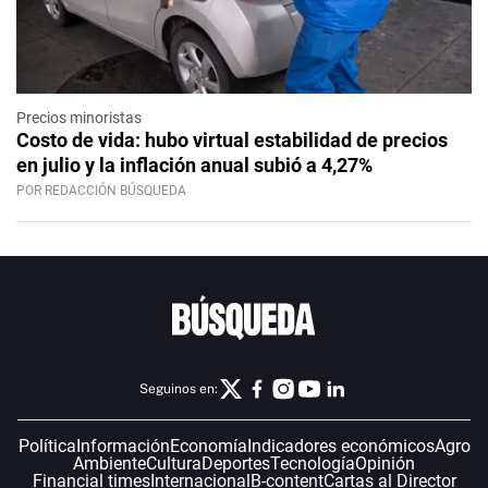
Precios minoristas
Costo de vida: hubo virtual estabilidad de precios
en julio y la inflación anual subió a 4,27%
POR REDACCIÓN BÚSQUEDA
Seguinos en:
Política
Información
Economía
Indicadores económicos
Agro
Ambiente
Cultura
Deportes
Tecnología
Opinión
Financial times
Internacional
B-content
Cartas al Director