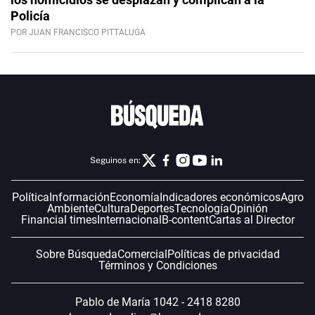
Policía
POR JUAN FRANCISCO PITTALUGA
Seguinos en:
Política
Información
Economía
Indicadores económicos
Agro
Ambiente
Cultura
Deportes
Tecnología
Opinión
Financial times
Internacional
B-content
Cartas al Director
Sobre Búsqueda
Comercial
Políticas de privacidad
Términos y Condiciones
Pablo de María 1042 - 2418 8280