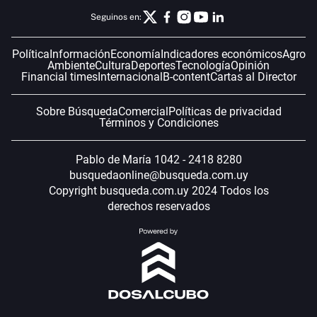
Seguinos en:
Política
Información
Economía
Indicadores económicos
Agro
Ambiente
Cultura
Deportes
Tecnología
Opinión
Financial times
Internacional
B-content
Cartas al Director
Sobre Búsqueda
Comercial
Políticas de privacidad
Términos y Condiciones
Pablo de María 1042 - 2418 8280
busquedaonline@busqueda.com.uy
Copyright busqueda.com.uy 2024 Todos los
derechos reservados