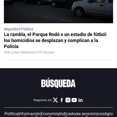
Seguridad Pública
La rambla, el Parque Rodó o un estadio de fútbol:
los homicidios se desplazan y complican a la
Policía
POR JUAN FRANCISCO PITTALUGA
Seguinos en:
Política
Información
Economía
Indicadores económicos
Agro