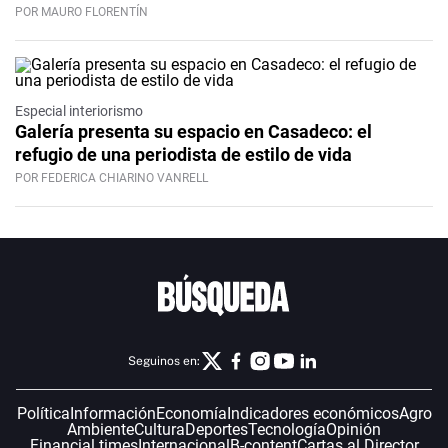
POR MAURO FLORENTÍN
Especial interiorismo
Galería presenta su espacio en Casadeco: el
refugio de una periodista de estilo de vida
POR FEDERICA CHIARINO VANRELL
Seguinos en:
Política
Información
Economía
Indicadores económicos
Agro
Ambiente
Cultura
Deportes
Tecnología
Opinión
Financial times
Internacional
B-content
Cartas al Director