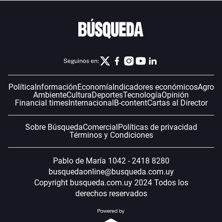
Seguinos en:
Política
Información
Economía
Indicadores económicos
Agro
Ambiente
Cultura
Deportes
Tecnología
Opinión
Financial times
Internacional
B-content
Cartas al Director
Sobre Búsqueda
Comercial
Políticas de privacidad
Términos y Condiciones
Pablo de María 1042 - 2418 8280
busquedaonline@busqueda.com.uy
Copyright busqueda.com.uy 2024 Todos los
derechos reservados