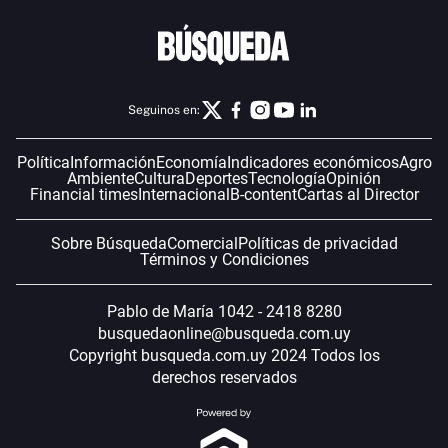
Seguinos en:
Política
Información
Economía
Indicadores económicos
Agro
Ambiente
Cultura
Deportes
Tecnología
Opinión
Financial times
Internacional
B-content
Cartas al Director
Sobre Búsqueda
Comercial
Políticas de privacidad
Términos y Condiciones
Pablo de María 1042 - 2418 8280
busquedaonline@busqueda.com.uy
Copyright busqueda.com.uy 2024 Todos los
derechos reservados