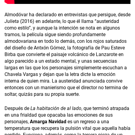
Almodóvar ha declarado en entrevistas que persigue, desde
Julieta
(2016) en adelante, lo que él llama “austeridad
como estilo”, y aunque la intención se nota en algunos
tramos, la película sigue siendo profundamente
almodovariana en todo lo demás, con los rojos saturados
del diseño de Antxón Gómez, la fotografía de Pau Esteve
Birba que convierte el paisaje volcánico de Lanzarote en
algo parecido a un estado mental, y unas secuencias
largas en las que los personajes simplemente escuchan a
Chavela Vargas y dejan que la letra dicte la emoción
interna de quien mira. La austeridad anunciada convive
entonces con un manierismo que el director no termina de
soltar, quizás para su propia suerte.
Después de
La habitación de al lado
, que terminó atrapada
en una frialdad que opacaba las emociones de sus
personajes,
Amarga Navidad
es un regreso a una
temperatura que recupera la pulsión vital que aquella había
perdido. Funciona, además, como la tercera pieza de un