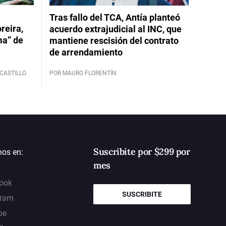
Tras fallo del TCA, Antía planteó
reira,
acuerdo extrajudicial al INC, que
ma” de
mantiene rescisión del contrato
de arrendamiento
CASTILLO
POR MAURO FLORENTÍN
Suscribite por $299 por
nos en:
mes
ook
SUSCRIBITE
gram
be