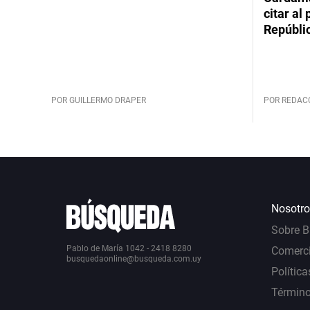
citar al
Repúbli
POR GUILLERMO DRAPER
POR REDAC
Nosotro
Sobre 
Pablo de María 1042 - 2418 8280
Comerci
busquedaonline@busqueda.com.uy
Política
Término