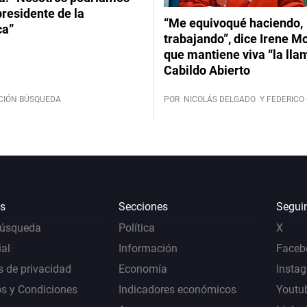
 presidente de la
“Me equivoqué haciendo,
ca”
trabajando”, dice Irene Mo
que mantiene viva “la lla
Cabildo Abierto
CIÓN BÚSQUEDA
POR
NICOLÁS DELGADO
Y FEDERICO 
s
Secciones
Segui
Búsqueda
Política
X
al
Información
Faceb
s de privacidad
Economía
Insta
s y Condiciones
Indicadores económicos
Youtu