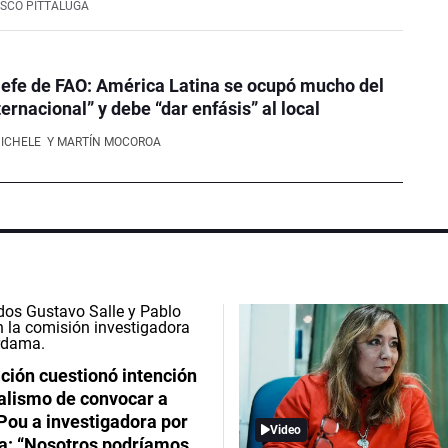
SCO PITTALUGA
efe de FAO: América Latina se ocupó mucho del
ernacional” y debe “dar enfásis” al local
NICHELE
Y MARTÍN MOCOROA
ción cuestionó intención
ialismo de convocar a
Pou a investigadora por
Video
: “Nosotros podríamos