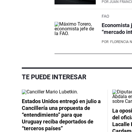
POR
JUAN FRANCI
FAO
Economista j
“mercado int
POR
FLORENCIA 
TE PUEDE INTERESAR
Estados Unidos entregó en julio a
Cancillería una propuesta de
La oposi
“entendimiento” para que
del ofic
Uruguay reciba deportados de
Lacalle 
“terceros países”
Cardama