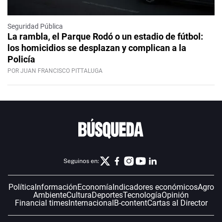
Seguridad Pública
La rambla, el Parque Rodó o un estadio de fútbol:
los homicidios se desplazan y complican a la
Policía
POR JUAN FRANCISCO PITTALUGA
Seguinos en:
Política
Información
Economía
Indicadores económicos
Agro
Ambiente
Cultura
Deportes
Tecnología
Opinión
Financial times
Internacional
B-content
Cartas al Director