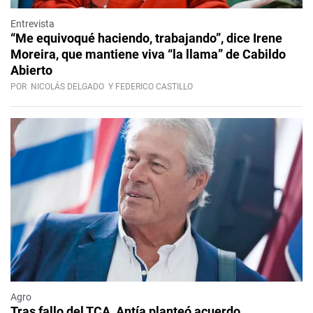
Entrevista
“Me equivoqué haciendo, trabajando”, dice Irene
Moreira, que mantiene viva “la llama” de Cabildo
Abierto
POR
NICOLÁS DELGADO
Y FEDERICO CASTILLO
Agro
Tras fallo del TCA, Antía planteó acuerdo