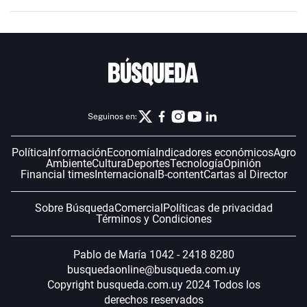
Seguinos en:
Política
Información
Economía
Indicadores económicos
Agro
Ambiente
Cultura
Deportes
Tecnología
Opinión
Financial times
Internacional
B-content
Cartas al Director
Sobre Búsqueda
Comercial
Políticas de privacidad
Términos y Condiciones
Pablo de María 1042 - 2418 8280
busquedaonline@busqueda.com.uy
Copyright busqueda.com.uy 2024 Todos los
derechos reservados