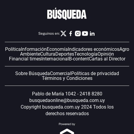
Seguinos en:
Política
Información
Economía
Indicadores económicos
Agro
Ambiente
Cultura
Deportes
Tecnología
Opinión
Financial times
Internacional
B-content
Cartas al Director
Sobre Búsqueda
Comercial
Políticas de privacidad
Términos y Condiciones
Pablo de María 1042 - 2418 8280
busquedaonline@busqueda.com.uy
Copyright busqueda.com.uy 2024 Todos los
derechos reservados