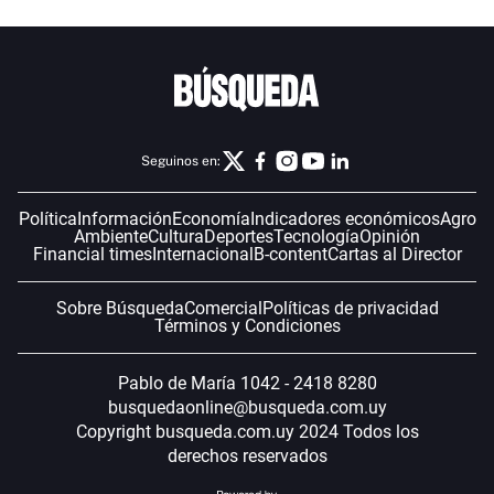
Seguinos en:
Política
Información
Economía
Indicadores económicos
Agro
Ambiente
Cultura
Deportes
Tecnología
Opinión
Financial times
Internacional
B-content
Cartas al Director
Sobre Búsqueda
Comercial
Políticas de privacidad
Términos y Condiciones
Pablo de María 1042 - 2418 8280
busquedaonline@busqueda.com.uy
Copyright busqueda.com.uy 2024 Todos los
derechos reservados