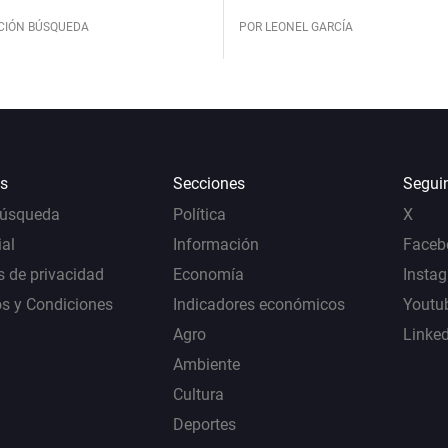
CIÓN BÚSQUEDA
POR LEONEL GARCÍA
s
Secciones
Segui
Búsqueda
Política
X
al
Información
Faceb
s de privacidad
Economía
Insta
s y Condiciones
Indicadores económicos
Youtu
Agro
Linke
Ambiente
Cultura
Deportes