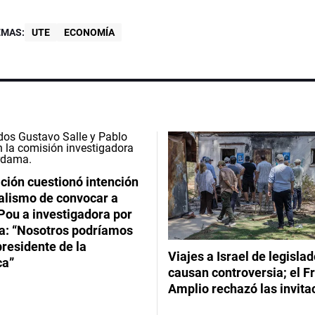
EMAS:
UTE
ECONOMÍA
ción cuestionó intención
ialismo de convocar a
Pou a investigadora por
: “Nosotros podríamos
 presidente de la
Viajes a Israel de legisla
ca”
causan controversia; el F
Amplio rechazó las invita