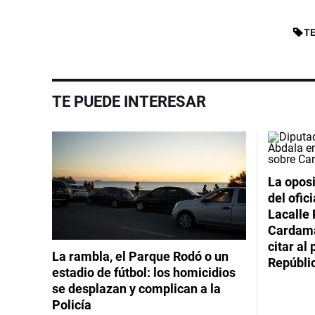
T
TE PUEDE INTERESAR
La oposi
del ofic
Lacalle 
Cardama
citar al
La rambla, el Parque Rodó o un
Repúbli
estadio de fútbol: los homicidios
se desplazan y complican a la
Policía