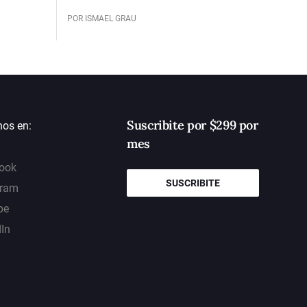
POR ISMAEL GRAU
Suscribite por $299 por
nos en:
mes
ook
SUSCRIBITE
gram
be
dIn