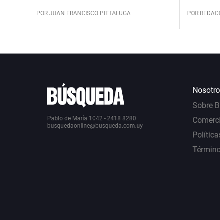
POR JUAN FRANCISCO PITTALUGA
POR REDAC
Nosotro
Sobre 
Pablo de María 1042 - 2418 8280
Comerci
busquedaonline@busqueda.com.uy
Política
Término