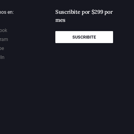
Suscribite por $299 por
nos en:
mes
ook
SUSCRIBITE
gram
be
dIn