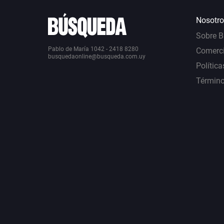
Nosotro
Sobre 
Pablo de María 1042 - 2418 8280
Comerci
busquedaonline@busqueda.com.uy
Política
Término