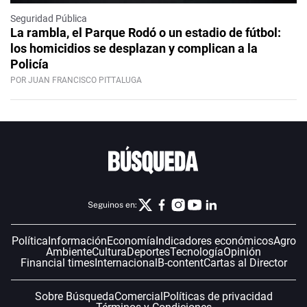
Seguridad Pública
La rambla, el Parque Rodó o un estadio de fútbol:
los homicidios se desplazan y complican a la
Policía
POR JUAN FRANCISCO PITTALUGA
Seguinos en:
Política
Información
Economía
Indicadores económicos
Agro
Ambiente
Cultura
Deportes
Tecnología
Opinión
Financial times
Internacional
B-content
Cartas al Director
Sobre Búsqueda
Comercial
Políticas de privacidad