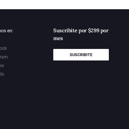
Suscribite por $299 por
nos en:
mes
ook
SUSCRIBITE
gram
be
dIn