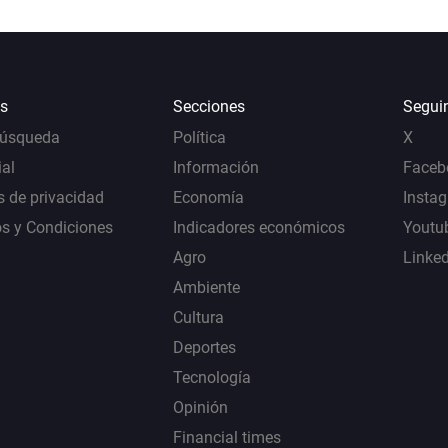
s
Secciones
Segui
Búsqueda
Política
X
al
Información
Faceb
s de privacidad
Economía
Insta
s y Condiciones
Indicadores económicos
Youtu
Agro
Linke
Ambiente
Cultura
Deportes
Tecnología
Opinión
Financial times