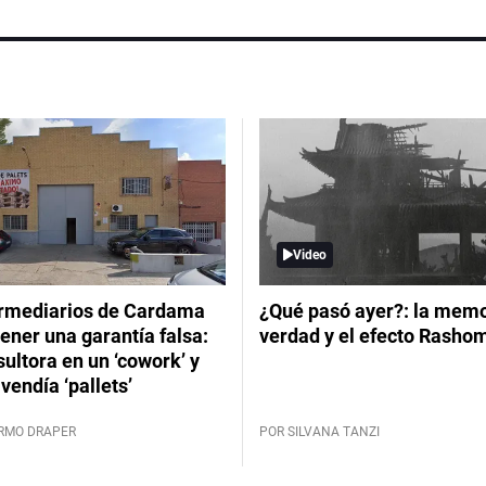
Video
ermediarios de Cardama
¿Qué pasó ayer?: la memor
ener una garantía falsa:
verdad y el efecto Rasho
ultora en un ‘cowork’ y
vendía ‘pallets’
ERMO DRAPER
POR SILVANA TANZI