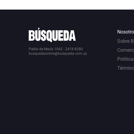
Nosotro
Sobre 
Pablo de María 1042 - 2418 8280
Comerci
busquedaonline@busqueda.com.uy
Política
Término